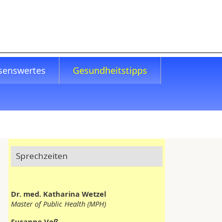
senswertes
Gesundheitstipps
Sprechzeiten
Dr. med. Katharina Wetzel
Master of Public Health (MPH)
Susanne Voß