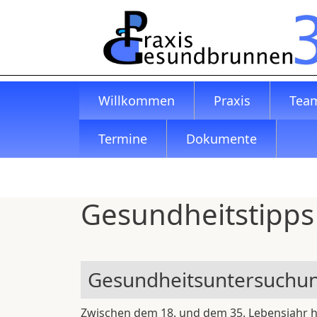
Direkt zum Inhalt
Willkommen
Praxis
Tea
Termine
Dokumente
Gesundheitstipps
Gesundheitsuntersuchu
Zwischen dem 18. und dem 35. Lebensjahr h